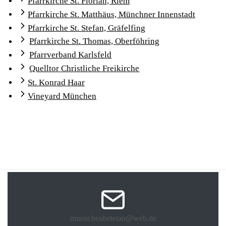
Pfarrkirche St. Florian, Riem
Pfarrkirche St. Matthäus, Münchner Innenstadt
Pfarrkirche St. Stefan, Gräfelfing
Pfarrkirche St. Thomas, Oberföhring
Pfarrverband Karlsfeld
Quelltor Christliche Freikirche
St. Konrad Haar
Vineyard München
muenchenbetetan@web.de