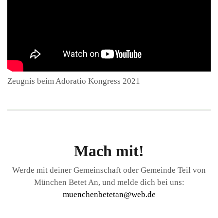
Zeugnis beim Adoratio Kongress 2021
Mach mit!
Werde mit deiner Gemeinschaft oder Gemeinde Teil von
München Betet An, und melde dich bei uns:
muenchenbetetan@web.de