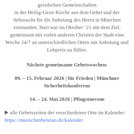
geistlichen Gemeinschaften
in der Heilig-Geist-Kirche aus dem Gebet und der
Sehnsucht für die Anbetung des Herrn in München
entstanden. Start war im Oktober ’21 mit dem Ziel,
gemeinsam mit vielen anderen Christen der Stadt eine
Woche 24/7 an unterschiedlichen Orten mit Anbetung und
Lobpreis zu füllen.
Nächste gemeinsame Gebetswochen:
09. – 15. Februar 2026 | für Frieden | Münchner
Sicherheitskonferenz
14. – 24. Mai 2026 | Pfingstnovene
▶️ alle Gebetszeiten der verschiedenen Orte im Kalender:
https://muenchenbetetan.de/kalender